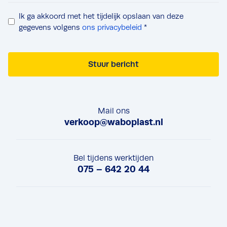
u
g
g
P
Ik ga akkoord met het tijdelijk opslaan van deze
i
b
r
gegevens volgens
ons privacybeleid
*
t
e
i
a
l
v
l
v
Stuur bericht
a
e
e
c
b
r
y
r
z
c
o
Mail ons
o
o
c
verkoop@waboplast.nl
e
n
h
k
s
u
e
r
Bel tijdens werktijden
n
075 – 642 20 44
e
t
*