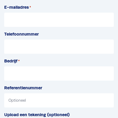
A
r
E-mailadres
c
*
n
h
a
t
a
e
m
r
Telefoonnummer
n
a
a
m
Bedrijf
*
Referentienummer
Upload een tekening (optioneel)