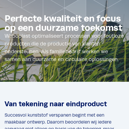
Perfecte kwaliteit en focus
op een duurzame toekomst
Waboplast optimaliseert processen voor foutloze
producten die de productie van klanten
ondersteunen. Als familiebedrijf werken we
samen aan duurzame en circulaire oplossingen.
Van tekening naar eindproduct
Succesvol kunststof verspanen begint met een
maakbaar ontwerp. Daarom beoordelen wij iedere
aanvraag niet alleen op basis van de tekening, maar