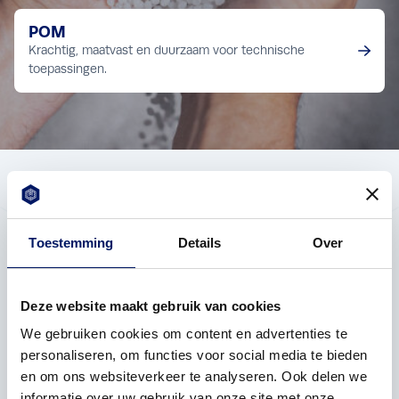
Vorige
Volgende
Bekijk post
POM
Krachtig, maatvast en duurzaam voor technische
toepassingen.
Toestemming
Details
Over
Kunststofbewerking
voor verschillende
Deze website maakt gebruik van cookies
industrieën
We gebruiken cookies om content en advertenties te
personaliseren, om functies voor social media te bieden
Elke industrie vraagt om maatwerk. Met onze
en om ons websiteverkeer te analyseren. Ook delen we
kennis in kunststof verspanen en
informatie over uw gebruik van onze site met onze