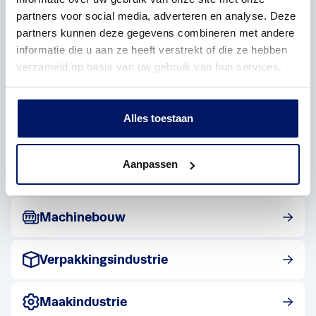
kunststofbewerking leveren wij onderdelen die
partners voor social media, adverteren en analyse. Deze
naadloos aansluiten op de behoeften van uw
partners kunnen deze gegevens combineren met andere
sector.
informatie die u aan ze heeft verstrekt of die ze hebben
verzameld op basis van uw gebruik van hun services.
Alles toestaan
Bekijk post
Defensie
Bekijk post
Aanpassen
Voedingsmiddelenindustrie
Bekijk post
Machinebouw
Bekijk post
Verpakkingsindustrie
Bekijk post
Maakindustrie