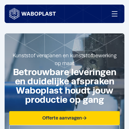
Ga naar content
Kunststof
verspanen
en
kunststofbewerking
op
maat
Betrouwbare
leveringen
en
duidelijke
afspraken
Waboplast
houdt
jouw
productie
op
gang
Offerte aanvragen