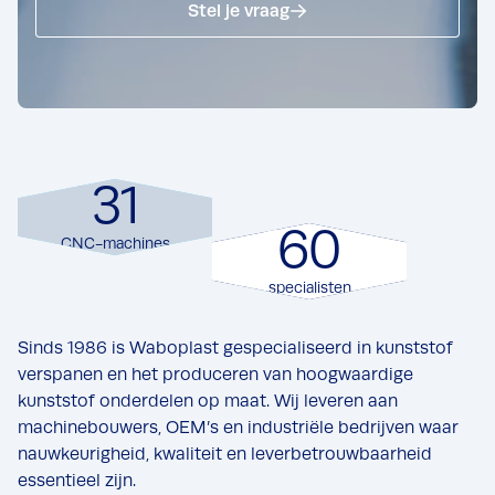
Stel je vraag
95
31
%
0.8
60
CNC-machines
op tijd geleverd
%
afkeuringspercentage
specialisten
Sinds 1986 is Waboplast gespecialiseerd in kunststof
verspanen en het produceren van hoogwaardige
kunststof onderdelen op maat. Wij leveren aan
machinebouwers, OEM’s en industriële bedrijven waar
nauwkeurigheid, kwaliteit en leverbetrouwbaarheid
essentieel zijn.