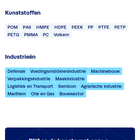
Kunststoffen
POM
PA6
HMPE
HDPE
PEEK
PP
PTFE
PETP
PETG
PMMA
PC
Volkern
Industrieën
Defensie
Voedingsmiddelenindustrie
Machinebouw
Verpakkingsindustrie
Maakindustrie
Logistiek en Transport
Semicon
Agrarische industrie
Maritiem
Olie en Gas
Bouwsector