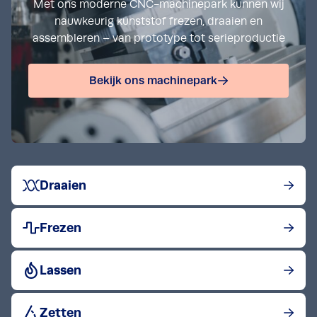
Met ons moderne CNC-machinepark kunnen wij
nauwkeurig kunststof frezen, draaien en
assembleren – van prototype tot serieproductie
Bekijk ons machinepark
Bekijk post
Draaien
Bekijk post
Frezen
Bekijk post
Lassen
Bekijk post
Zetten