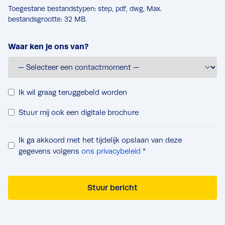
Toegestane bestandstypen: step, pdf, dwg, Max.
bestandsgrootte: 32 MB.
Waar ken je ons van?
T
Ik wil graag teruggebeld worden
e
D
Stuur mij ook een digitale brochure
r
i
u
g
g
P
Ik ga akkoord met het tijdelijk opslaan van deze
i
b
r
gegevens volgens
ons privacybeleid
*
t
e
i
a
l
v
l
v
Stuur bericht
a
e
e
c
b
r
y
r
z
c