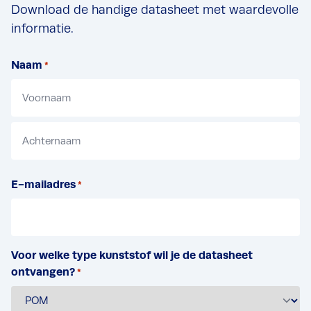
Download de handige datasheet met waardevolle
informatie.
Naam
*
V
o
o
A
r
E-mailadres
c
*
n
h
a
t
a
e
m
r
Voor welke type kunststof wil je de datasheet
n
ontvangen?
*
a
a
m