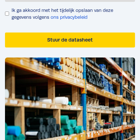
P
Ik ga akkoord met het tijdelijk opslaan van deze
r
gegevens volgens
ons privacybeleid
i
v
Stuur de datasheet
a
c
y
*