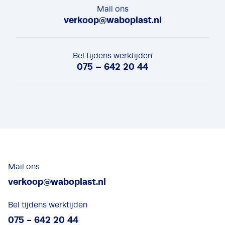
o
Mail ons
o
o
c
verkoop@waboplast.nl
e
n
h
k
s
u
e
r
Bel tijdens werktijden
n
075 – 642 20 44
e
t
*
Mail ons
verkoop@waboplast.nl
Bel tijdens werktijden
075 - 642 20 44