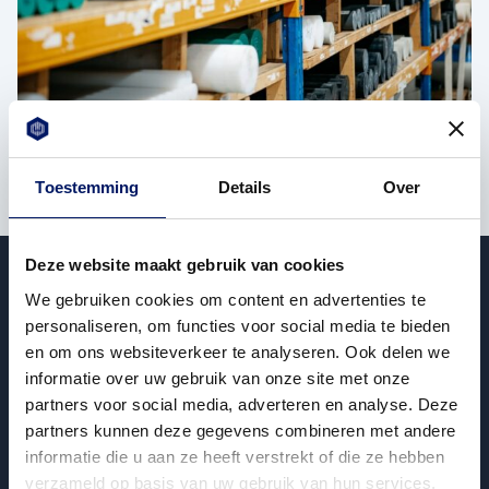
Toestemming
Details
Over
Deze website maakt gebruik van cookies
We gebruiken cookies om content en advertenties te
Volg de laatste
personaliseren, om functies voor social media te bieden
ontwikkelingen
en om ons websiteverkeer te analyseren. Ook delen we
informatie over uw gebruik van onze site met onze
partners voor social media, adverteren en analyse. Deze
Bekijk post
partners kunnen deze gegevens combineren met andere
Algemeen
Waboplast investeert in nieuwe
informatie die u aan ze heeft verstrekt of die ze hebben
CAD/CAM-software
verzameld op basis van uw gebruik van hun services.