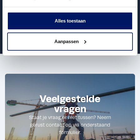
20 november 2025
Alles toestaan
Vorige
Volgende
Aanpassen
Veelgestelde
vragen
Staat je vraag er niet tussen? Neem
gerust contact op via onderstaand
formulier.