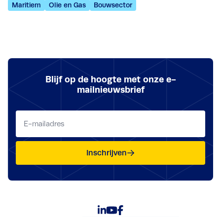
Maritiem
Olie en Gas
Bouwsector
Blijf op de hoogte met onze e-
mailnieuwsbrief
E-
mailadres
(Vereist)
Inschrijven
Bezoek LinkedIn pagina
Bezoek YouTube pagina
Bezoek Facebook pagina