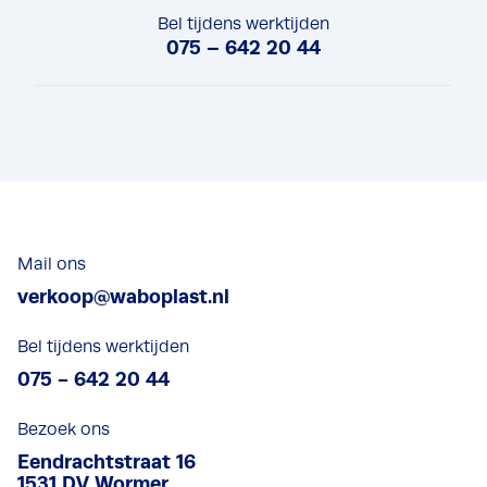
e
r
Bel tijdens werktijden
n
075 – 642 20 44
e
t
*
Mail ons
verkoop@waboplast.nl
Bel tijdens werktijden
075 - 642 20 44
Bezoek ons
Eendrachtstraat 16
1531 DV Wormer