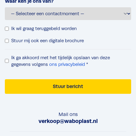
Waar ken je ons van?
T
Ik wil graag teruggebeld worden
e
D
Stuur mij ook een digitale brochure
r
i
u
g
g
P
Ik ga akkoord met het tijdelijk opslaan van deze
i
b
r
gegevens volgens
ons privacybeleid
*
t
e
i
a
l
v
l
v
Stuur bericht
a
e
e
c
b
r
y
r
z
c
o
Mail ons
o
o
c
verkoop@waboplast.nl
e
n
h
k
s
u