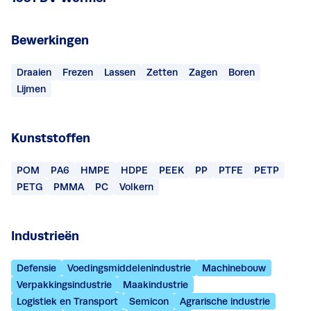
Bewerkingen
Draaien
Frezen
Lassen
Zetten
Zagen
Boren
Lijmen
Kunststoffen
POM
PA6
HMPE
HDPE
PEEK
PP
PTFE
PETP
PETG
PMMA
PC
Volkern
Industrieën
Defensie
Voedingsmiddelenindustrie
Machinebouw
Verpakkingsindustrie
Maakindustrie
Logistiek en Transport
Semicon
Agrarische industrie