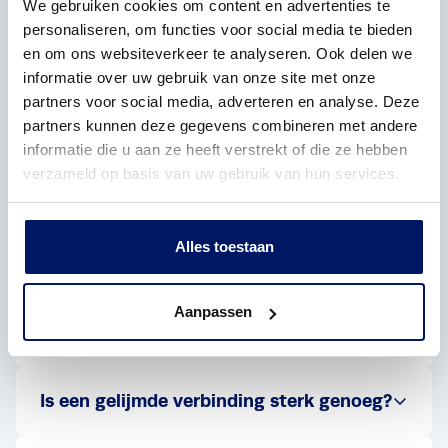
We gebruiken cookies om content en advertenties te
gerust contact op via onderstaand
personaliseren, om functies voor social media te bieden
formulier.
en om ons websiteverkeer te analyseren. Ook delen we
informatie over uw gebruik van onze site met onze
partners voor social media, adverteren en analyse. Deze
partners kunnen deze gegevens combineren met andere
informatie die u aan ze heeft verstrekt of die ze hebben
Wanneer kies je voor kunststof lijmen in
verzameld op basis van uw gebruik van hun services.
plaats van lassen?
Kunststof lijmen is geschikt wanneer lassen niet
mogelijk is of wanneer een nette, onzichtbare
Alles toestaan
verbinding gewenst is.
Aanpassen
Hecht lijm op alle kunststoffen?
Is een gelijmde verbinding sterk genoeg?