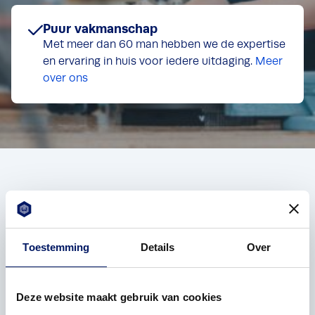
Puur vakmanschap
Met meer dan 60 man hebben we de expertise
en ervaring in huis voor iedere uitdaging.
Meer
over ons
Veelgestelde
Toestemming
Details
Over
vragen over
kunststof lijmen
Deze website maakt gebruik van cookies
Staat je vraag er niet tussen? Neem