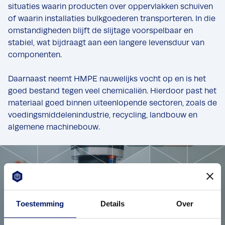
situaties waarin producten over oppervlakken schuiven
of waarin installaties bulkgoederen transporteren. In die
omstandigheden blijft de slijtage voorspelbaar en
stabiel, wat bijdraagt aan een langere levensduur van
componenten.
Daarnaast neemt HMPE nauwelijks vocht op en is het
goed bestand tegen veel chemicaliën. Hierdoor past het
materiaal goed binnen uiteenlopende sectoren, zoals de
voedingsmiddelenindustrie, recycling, landbouw en
algemene machinebouw.
Contact ons
Benieuwd of kunststof jouw toepassing kan
Toestemming
Details
Over
versterken?